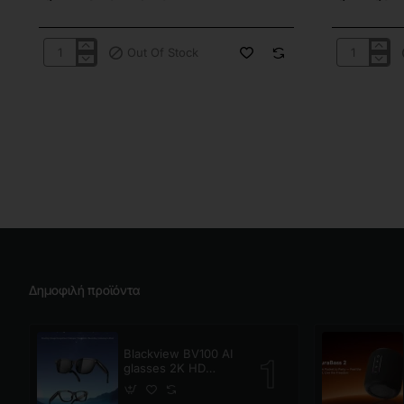
Out Of Stock
QNAP
QNAP
TS-
QGD-
432PXU-
3014-
2G
16PT-
8G
Δημοφιλή προϊόντα
Blackview BV100 AI
glasses 2K HD
800W Pixels Smart
Glasses Polarized