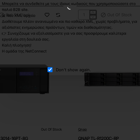
Μπορείτε να συνδεθείτε με τους ίδιους κωδικούς που χρησιμοποιούσατε στο
παλιό B2B site.
Out Of Stock
Out Of Stock
📊 Νέο XML αρχείο
QNAP
Διαθέτουμε πλέον ανανεωμένο και πιο καθαρό XML, χωρίς προβλήματα, για
TS-
435XeU-
αξιόπιστες ενημερώσεις προϊόντων, τιμών και διαθεσιμότητας.
4G
👉 Συνεχίζουμε να εξελισσόμαστε για να σας προσφέρουμε καλύτερα
εργαλεία στη δουλειά σας.
Καλή πλοήγηση!
Η ομάδα της NetConnect
Don't show again.
Out Of Stock
Qnap
Out Of Stock
3014-16PT-8G
QNAP TL-R1200C-RP