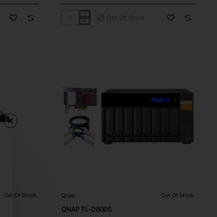
Out Of Stock
QNAP
QSW-
M2116P-
2T2S
Out Of Stock
Qnap
Out Of Stock
Out Of Stock
QNAP TL-D800S