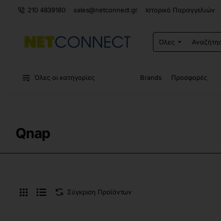
210 4839180
sales@netconnect.gr
Ιστορικό Παραγγελιών
Όλες
Αναζήτηση
σε
ολόκληρο
το
κατάστημα...
Όλες οι κατηγορίες
Brands
Προσφορές
Qnap
Σύγκριση Προϊόντων