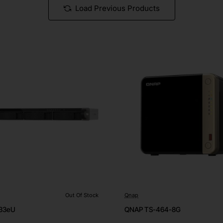
Load Previous Products
Out Of Stock
Qnap
Out Of Stock
33eU
QNAP TS-464-8G