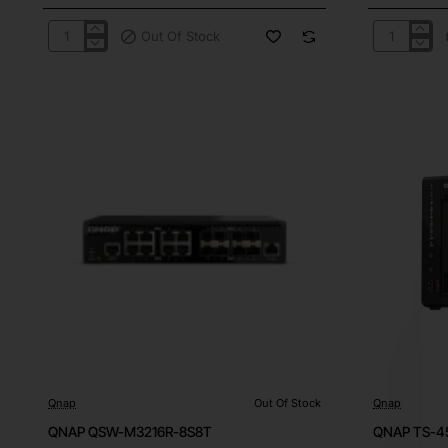
Out Of Stock
QNAP
QNAP
RAM-
TS-
16GDR5T0-
433eU
SO-
5600
Qnap
Out Of Stock
Qnap
Out Of Stock
Out Of Stock
QNAP QSW-M3216R-8S8T
QNAP TS-4