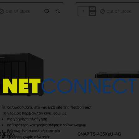
Out Of Stock
Out Of Stock
QNAP
TS-
464-
8G
🚀 Καλωσορίσατε στο νέο B2B site της NetConnect
Το νέο μας περιβάλλον είναι εδώ, με:
πιο γρήγορη πλοήγηση
καθαρότερη κατηγοριοποίηση προϊόντων
Out Of Stock
Qnap
Out Of Stock
βελτιωμένη συνολική εμπειρία
53E-8G
QNAP TS-435XeU-4G
🔐 Σύνδεση χωρίς αλλαγές