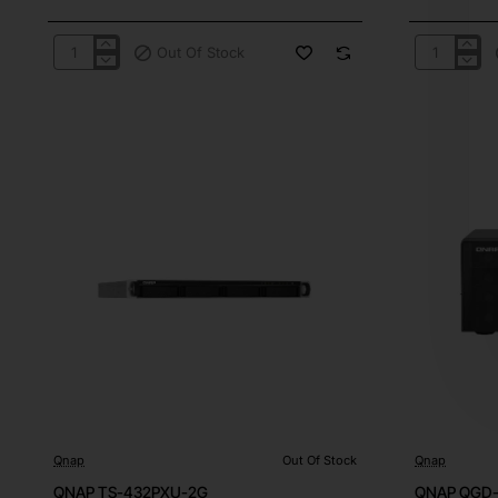
Out Of Stock
QNAP
QNAP
QSW-
TS-
M3216R-
453E-
8S8T
8G
Qnap
Out Of Stock
Qnap
Out Of Stock
Out Of Stock
QNAP TS-432PXU-2G
QNAP QGD-