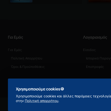
Για Εμάς
Λογαριασμός
Για Εμάς
Είσοδος
Πολιτική Απορρήτου
Ιστορικό Παραγ
Όροι & Προϋποθέσεις
Επιστροφές
Χρησιμοποιούμε cookies🍪
Χρησιμοποιούμε cookies και άλλες παρόμοιες τεχνολογίε
στην
Πολιτική απορρήτου
.
Πνευματικά Δικαιώματα ©
2026 NetConnect Α.Ε. Με την επιφύλαξη παν
δικαιώματος