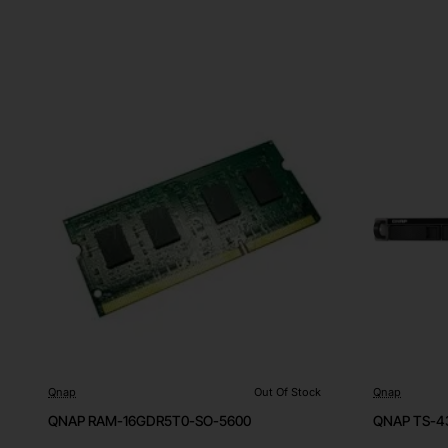
Qnap
Out Of Stock
Qnap
Out Of Stock
Out Of Stock
QNAP RAM-16GDR5T0-SO-5600
QNAP TS-4