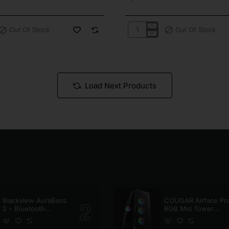
Out Of Stock
Out Of Stock
QNAP
TL-
R1200C-
RP
Load Next Products
Blackview AuraBass
COUGAR Airface Pr
2 – Bluetooth
RGB Mid Tower
Speaker
Case Black