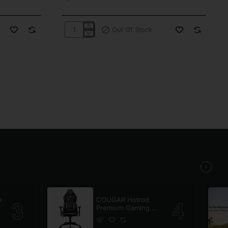
Out Of Stock
QNAP
TS-
832PX-
4G
o
COUGAR Hotrod
Premium Gaming
Chair Black