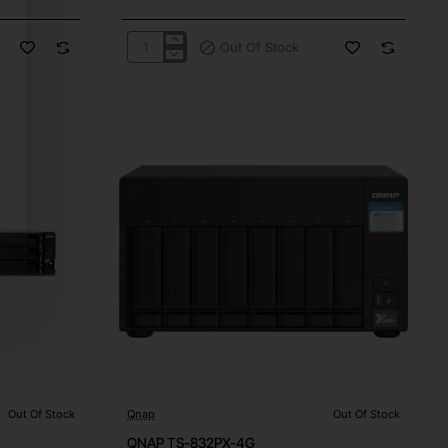
Out Of Stock
QNAP
TL-
D800S
Out Of Stock
Qnap
Out Of Stock
Out Of Stock
QNAP TS-832PX-4G