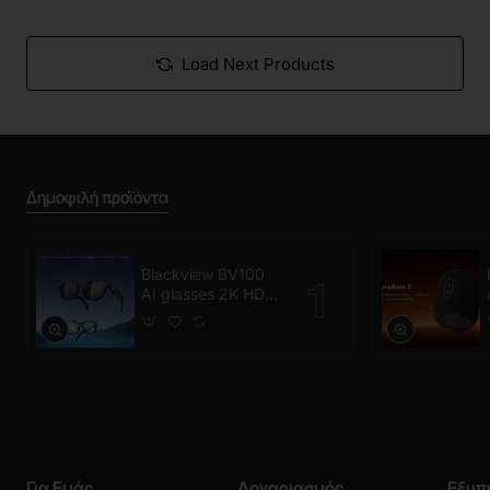
Load Next Products
Δημοφιλή προϊόντα
Blackview BV100
AI glasses 2K HD
800W Pixels Smart
Glasses Polarized
Για Εμάς
Λογαριασμός
Εξυπ