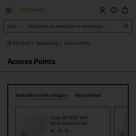
Όλες
Αναζήτηση
σε
ολόκληρο
Networking
Access Points
το
home
κατάστημα...
Access Points
Bestsellers in this category
Most Viewed
Cudy AP1200 WiFi
Mesh Access Point
– Dual Band Wi‑Fi 5
(2.4GHz & 5GHz)