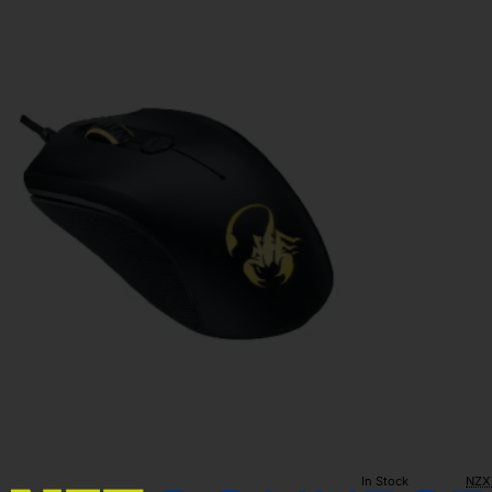
Gam
Mo
620
DPI
Whi
In Stock
NZX