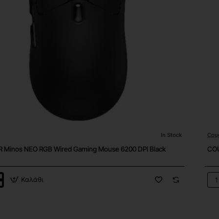
In Stock
Cou
Minos NEO RGB Wired Gaming Mouse 6200 DPI Black
COU
Καλάθι
R
CO
Min
NE
RG
Wir