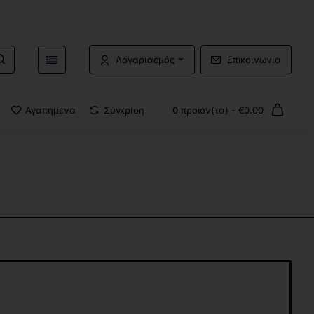
Λογαριασμός
Επικοινωνία
Αγαπημένα
Σύγκριση
0 προϊόν(τα) - €0.00