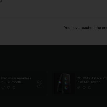
You have reached the end 
Blackview AuraBass
COUGAR Airface Pr
2 – Bluetooth
RGB Mid Tower
Speaker
Case Black