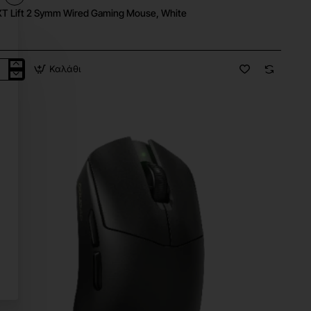
T Lift 2 Symm Wired Gaming Mouse, White
Καλάθι
XT
mm
ed
ing
se,
te