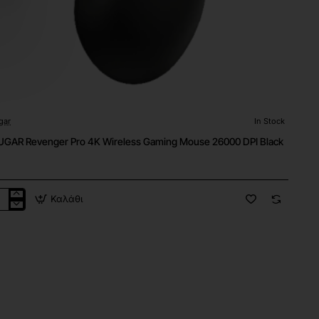
gar
In Stock
GAR Revenger Pro 4K Wireless Gaming Mouse 26000 DPI Black
Καλάθι
UGAR
enger
eless
ing
use
00
ck