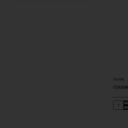
Cougar
COUGAR 
COUGA
Minos
NEO
RGB
Wired