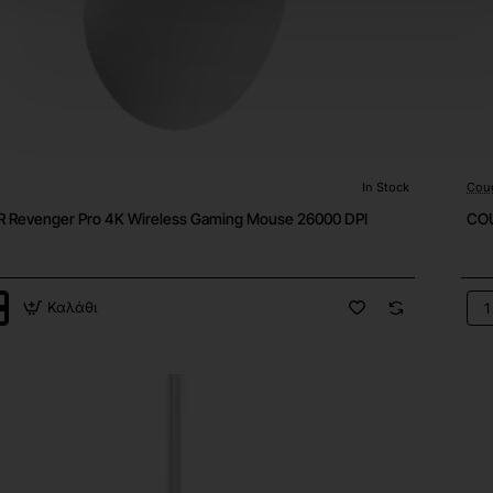
In Stock
Cou
Revenger Pro 4K Wireless Gaming Mouse 26000 DPI
COU
Καλάθι
R
CO
er
Rev
Pro
4K
s
Wir
Gam
Mo
260
DPI
Bla