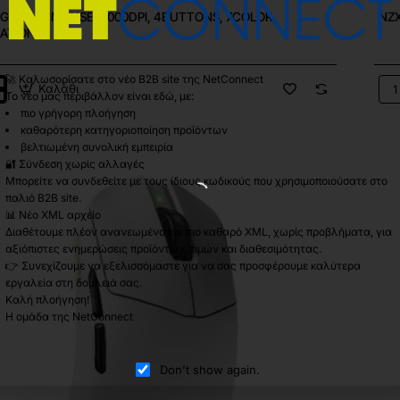
 GAMING MOUSE, 5000DPI, 4BUTTONS, 7COLOR
NZX
NATION
🚀 Καλωσορίσατε στο νέο B2B site της NetConnect
Καλάθι
NZ
Το νέο μας περιβάλλον είναι εδώ, με:
G
Lift
πιο γρήγορη πλοήγηση
2
καθαρότερη κατηγοριοποίηση προϊόντων
,
Sy
βελτιωμένη συνολική εμπειρία
NS,
Wir
🔐 Σύνδεση χωρίς αλλαγές
Gam
NATION
Mou
Μπορείτε να συνδεθείτε με τους ίδιους κωδικούς που χρησιμοποιούσατε στο
Whi
παλιό B2B site.
📊 Νέο XML αρχείο
Διαθέτουμε πλέον ανανεωμένο και πιο καθαρό XML, χωρίς προβλήματα, για
αξιόπιστες ενημερώσεις προϊόντων, τιμών και διαθεσιμότητας.
👉 Συνεχίζουμε να εξελισσόμαστε για να σας προσφέρουμε καλύτερα
εργαλεία στη δουλειά σας.
Καλή πλοήγηση!
Η ομάδα της NetConnect
Don't show again.