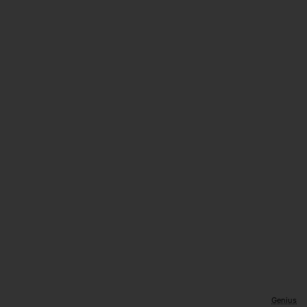
Gaming
Mouse
6200
DPI
Black
Genius