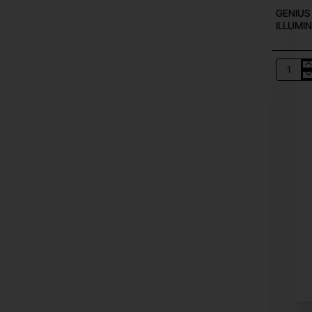
GENIUS
ILLUMI
GENIUS
GAMIN
MOUSE,
5000DPI
4BUTTO
7COLOR
ILLUMI