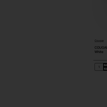
Cougar
COUGAR 
White
COUGA
Reveng
Pro
4K
Wireles
Gaming
Mouse
26000
DPI
White