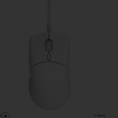
ing
use
0
te
T
In Stock