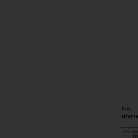
NZXT
Out Of S
NZXT Li