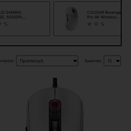
US GAMING
COUGAR Revenger
E, 5000DPI,
Pro 4K Wireless
TONS, 7COLOR
Gaming Mouse 26000
MINATION
DPI White
ινόμηση:
Εμφάνιση: