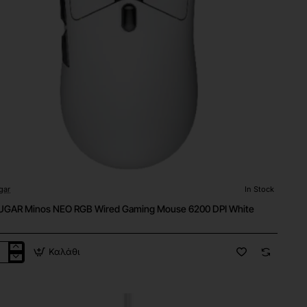
gar
In Stock
GAR Minos NEO RGB Wired Gaming Mouse 6200 DPI White
Καλάθι
UGAR
os
O
B
ed