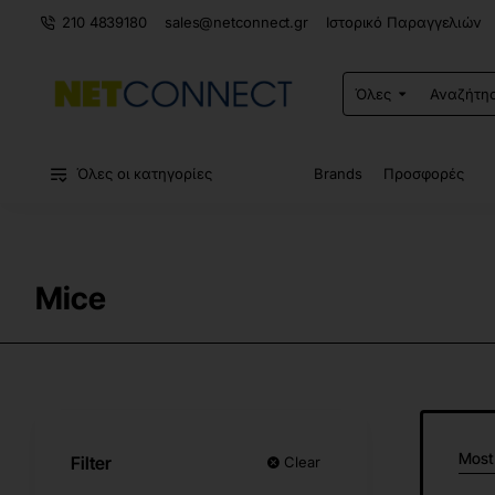
210 4839180
sales@netconnect.gr
Ιστορικό Παραγγελιών
Όλες
Αναζήτηση
σε
ολόκληρο
το
κατάστημα...
Όλες οι κατηγορίες
Brands
Προσφορές
Mice
Most
Filter
Clear