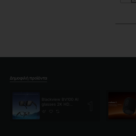
NZXT
Lift
2
Ergo
Gaming
Ποντίκι
26000
DPI
White
Δημοφιλή προϊόντα
Blackview BV100 AI
glasses 2K HD
800W Pixels Smart
Glasses Polarized