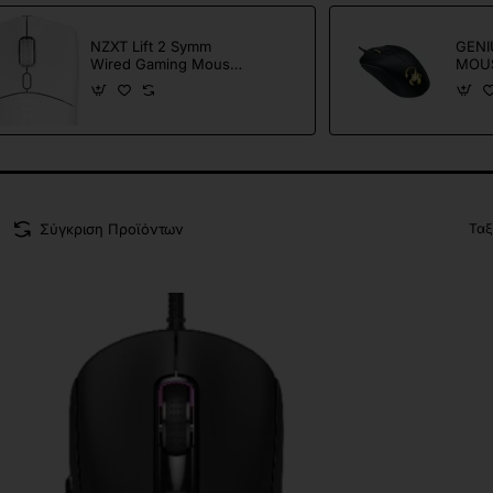
NZXT Lift 2 Symm
GENI
Wired Gaming Mouse,
MOUS
White
4BUT
ILLU
Σύγκριση Προϊόντων
Ταξ