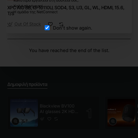
καλύτερα εργαλεία στη δουλειά σας.
Καλή πλοήγηση!
XPC AIO BB, I3-10110U, SOD4, S3, U3, GL, WL, HDMI, 15.6,
Η ομάδα της NetConnect
T/S
Out Of Stock
Don't show again.
You have reached the end of the list.
Δημοφιλή προϊόντα
Blackview BV100
AI glasses 2K HD
800W Pixels Smart
Glasses Polarized