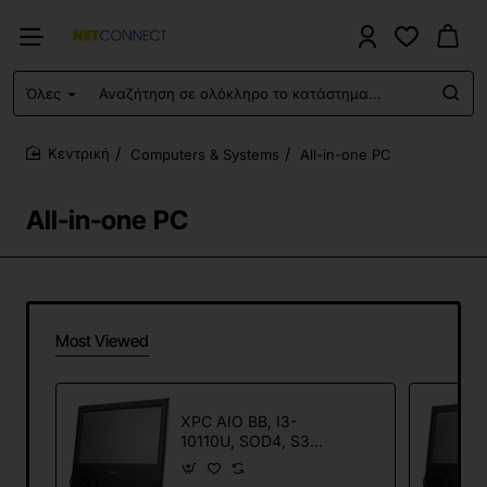
Όλες
Αναζήτηση
σε
ολόκληρο
Computers & Systems
All-in-one PC
το
home
κατάστημα...
All-in-one PC
Most Viewed
XPC AIO BB, I3-
10110U, SOD4, S3,
U3, GL, WL, HDMI,
15.6, T/S