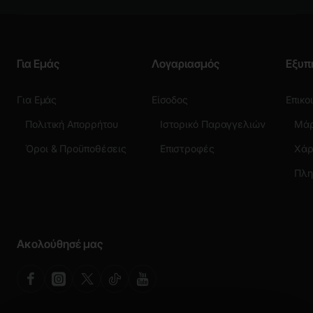
Για Εμάς
Λογαριασμός
Εξυπ
Για Εμάς
Είσοδος
Επικο
Πολιτική Απορρήτου
Ιστορικό Παραγγελιών
Μά
Όροι & Προϋποθέσεις
Επιστροφές
Χάρ
Ακολούθησέ μας