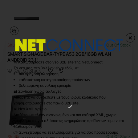
Shuttle
Out Of Stock
SMART SIGNAGE BAR-TYPE A53 2GB/16GB WLAN
ANDROID 23.1"
🚀 Καλωσορίσατε στο νέο B2B site της NetConnect
Το νέο μας περιβάλλον είναι εδώ, με:
Out Of Stock
πιο γρήγορη πλοήγηση
καθαρότερη κατηγοριοποίηση προϊόντων
βελτιωμένη συνολική εμπειρία
🔐 Σύνδεση χωρίς αλλαγές
Μπορείτε να συνδεθείτε με τους ίδιους κωδικούς που
χρησιμοποιούσατε στο παλιό B2B site.
📊 Νέο XML αρχείο
Διαθέτουμε πλέον ανανεωμένο και πιο καθαρό XML, χωρίς
προβλήματα, για αξιόπιστες ενημερώσεις προϊόντων, τιμών και
διαθεσιμότητας.
👉 Συνεχίζουμε να εξελισσόμαστε για να σας προσφέρουμε
Shuttle
Out Of Stock