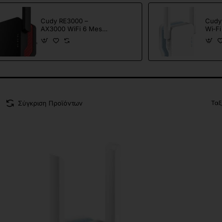
Cudy RE3000 –
Cudy
AX3000 WiFi 6 Mesh
Wi‑Fi
Repeater
(AX1
Σύγκριση Προϊόντων
Ταξ