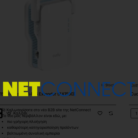
In Stock
Cud
🔥 Bestseller
1500 – Mesh Wi‑Fi 6 Extender (AX1500)
Cud
🚀 Καλωσορίσατε στο νέο B2B site της NetConnect
Καλάθι
Cu
Το νέο μας περιβάλλον είναι εδώ, με:
RE3
πιο γρήγορη πλοήγηση
–
καθαρότερη κατηγοριοποίηση προϊόντων
AX
βελτιωμένη συνολική εμπειρία
WiF