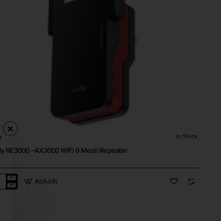
y
In Stock
🔥 Bestseller
y RE3000 –AX3000 WiFi 6 Mesh Repeater
Καλάθι
dy
000
3000
i