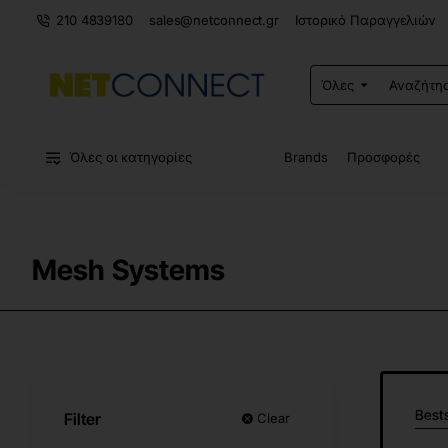
210 4839180
sales@netconnect.gr
Ιστορικό Παραγγελιών
Όλες
Αναζήτηση
σε
ολόκληρο
το
κατάστημα...
Όλες οι κατηγορίες
Brands
Προσφορές
Mesh Systems
Bests
Filter
Clear