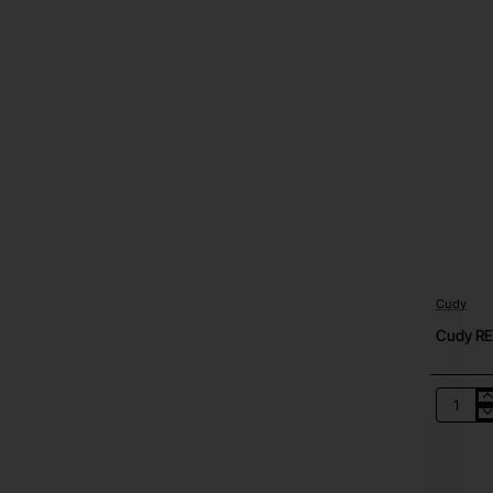
Cudy
Cudy RE
Cudy
RE1500
–
Mesh
Wi‑Fi