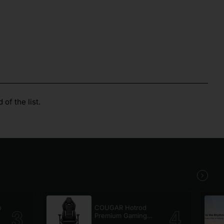
of the list.
o
COUGAR Hotrod
Premium Gaming
Chair Black