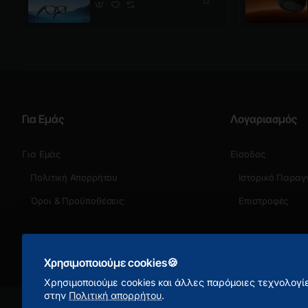
Glasses Polarized
Για Εμάς
Λογαριασμός
Για Εμάς
Είσοδος
Πολιτική Απορρήτου
Ιστορικό Παραγ
Όροι & Προϋποθέσεις
Επιστροφές
Χρησιμοποιούμε cookies🍪
Χρησιμοποιούμε cookies και άλλες παρόμοιες τεχνολογίε
στην
Πολιτική απορρήτου
.