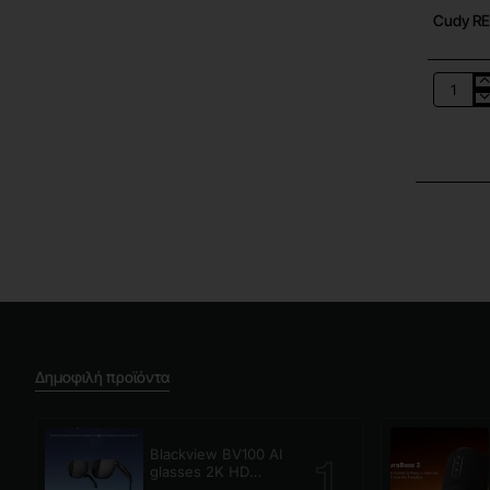
Cudy RE
Cudy
RE3600
–
BE3600
WiFi
7
Mesh
Repeate
Δημοφιλή προϊόντα
Blackview BV100 AI
glasses 2K HD
800W Pixels Smart