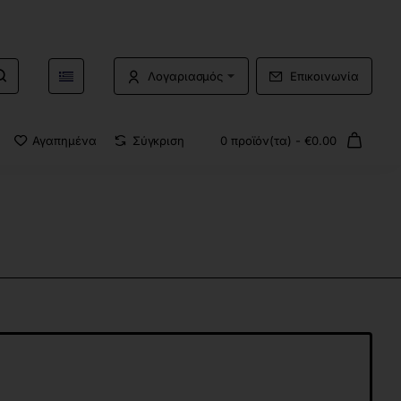
Λογαριασμός
Επικοινωνία
Αγαπημένα
Σύγκριση
0 προϊόν(τα) - €0.00