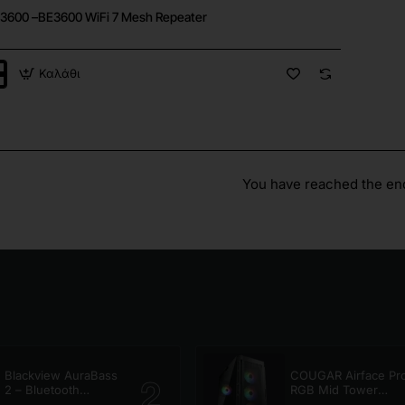
3600 –BE3600 WiFi 7 Mesh Repeater
Καλάθι
r
You have reached the end 
Blackview AuraBass
COUGAR Airface Pr
2 – Bluetooth
RGB Mid Tower
Speaker
Case Black