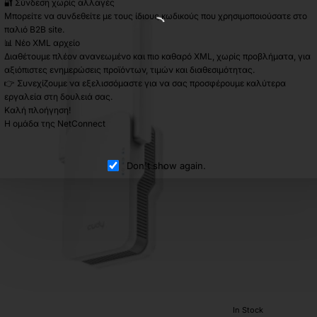
🔐 Σύνδεση χωρίς αλλαγές
6
r
Me
Μπορείτε να συνδεθείτε με τους ίδιους κωδικούς που χρησιμοποιούσατε στο
)
Rep
παλιό B2B site.
📊 Νέο XML αρχείο
Διαθέτουμε πλέον ανανεωμένο και πιο καθαρό XML, χωρίς προβλήματα, για
αξιόπιστες ενημερώσεις προϊόντων, τιμών και διαθεσιμότητας.
👉 Συνεχίζουμε να εξελισσόμαστε για να σας προσφέρουμε καλύτερα
εργαλεία στη δουλειά σας.
Καλή πλοήγηση!
Η ομάδα της NetConnect
Don't show again.
In Stock