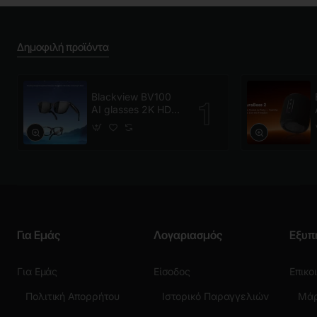
Δημοφιλή προϊόντα
Blackview BV100
AI glasses 2K HD
800W Pixels Smart
Glasses Polarized
Για Εμάς
Λογαριασμός
Εξυπ
Για Εμάς
Είσοδος
Επικο
Πολιτική Απορρήτου
Ιστορικό Παραγγελιών
Μά