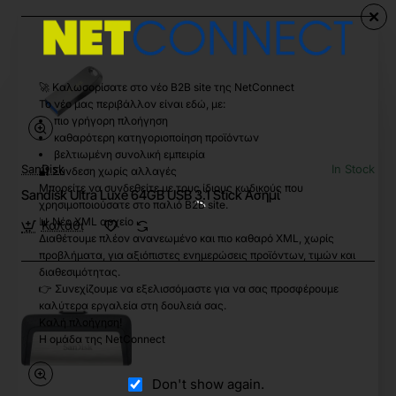
🚀 Καλωσορίσατε στο νέο B2B site της NetConnect
Το νέο μας περιβάλλον είναι εδώ, με:
πιο γρήγορη πλοήγηση
καθαρότερη κατηγοριοποίηση προϊόντων
βελτιωμένη συνολική εμπειρία
SanDisk
In Stock
🔐 Σύνδεση χωρίς αλλαγές
Μπορείτε να συνδεθείτε με τους ίδιους κωδικούς που
Sandisk Ultra Luxe 64GB USB 3.1 Stick Ασημί
χρησιμοποιούσατε στο παλιό B2B site.
📊 Νέο XML αρχείο
Καλάθι
Διαθέτουμε πλέον ανανεωμένο και πιο καθαρό XML, χωρίς
προβλήματα, για αξιόπιστες ενημερώσεις προϊόντων, τιμών και
διαθεσιμότητας.
👉 Συνεχίζουμε να εξελισσόμαστε για να σας προσφέρουμε
καλύτερα εργαλεία στη δουλειά σας.
Καλή πλοήγηση!
Η ομάδα της NetConnect
Don't show again.