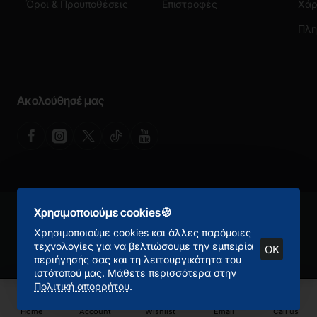
Όροι & Προϋποθέσεις
Επιστροφές
Χάρ
Ακολούθησέ μας
Χρησιμοποιούμε cookies🍪
Πνευματικά Δικαιώματα ©
2026 NetConnect Α.Ε. Με την επιφύλαξη
παντός δικαιώματος
Χρησιμοποιούμε cookies και άλλες παρόμοιες
Product Filter
τεχνολογίες για να βελτιώσουμε την εμπειρία
OK
περιήγησής σας και τη λειτουργικότητα του
ιστότοπού μας. Μάθετε περισσότερα στην
Πολιτική απορρήτου
.
Home
Account
Wishlist
Email
Call us