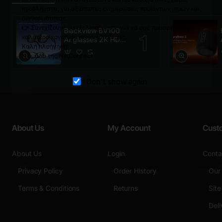
προβλήματα, για αξιόπιστες ενημερώσεις προϊόντων, τιμών και
διαθεσιμότητας.
👉 Συνεχίζουμε να εξελισσόμαστε για να σας προσφέρουμε
Blackview BV100
καλύτερα εργαλεία στη δουλειά σας.
AI glasses 2K HD
Καλή πλοήγηση!
800W Pixels Smart
Η ομάδα της NetConnect
Glasses Polarized
Don't show again
About Us
My Account
Cust
About Us
Login
Conta
Privacy Policy
Order History
Our
Terms & Conditions
Returns
Sit
Deli