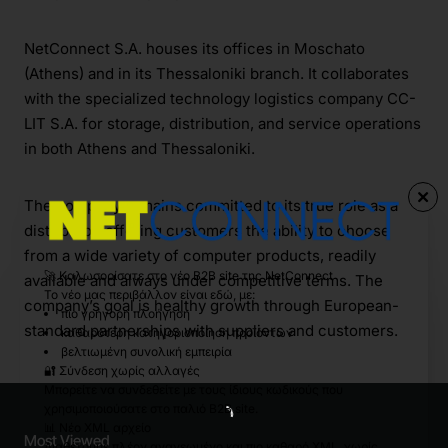
NetConnect S.A. houses its offices in Moschato
(Athens) and in its Thessaloniki branch. It collaborates
with the specialized technology logistics company CC-
LIT S.A. for storage, distribution, and service operations
in both Athens and Thessaloniki.
The company remains committed to its true role as a
distributor, offering customers the ability to choose
from a wide variety of computer products, readily
🚀 Καλωσορίσατε στο νέο B2B site της NetConnect
available and always under competitive terms. The
Το νέο μας περιβάλλον είναι εδώ, με:
company’s goal is healthy growth through European-
πιο γρήγορη πλοήγηση
standard partnerships with suppliers and customers.
καθαρότερη κατηγοριοποίηση προϊόντων
βελτιωμένη συνολική εμπειρία
🔐 Σύνδεση χωρίς αλλαγές
Μπορείτε να συνδεθείτε με τους ίδιους κωδικούς που
χρησιμοποιούσατε στο παλιό B2B site.
📊 Νέο XML αρχείο
Most Viewed
Διαθέτουμε πλέον ανανεωμένο και πιο καθαρό XML, χωρίς