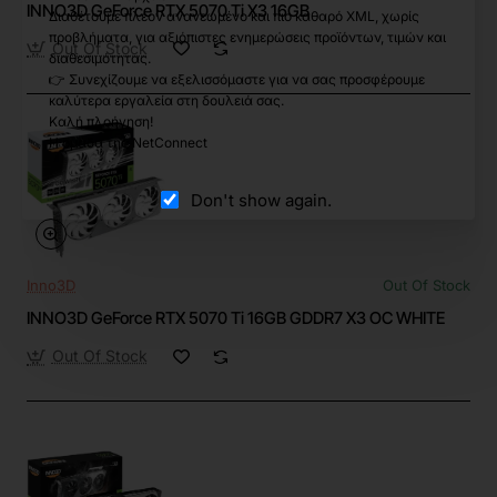
INNO3D GeForce RTX 5070 Ti X3 16GB
Διαθέτουμε πλέον ανανεωμένο και πιο καθαρό XML, χωρίς
προβλήματα, για αξιόπιστες ενημερώσεις προϊόντων, τιμών και
Out Of Stock
διαθεσιμότητας.
👉 Συνεχίζουμε να εξελισσόμαστε για να σας προσφέρουμε
καλύτερα εργαλεία στη δουλειά σας.
Καλή πλοήγηση!
Η ομάδα της NetConnect
Don't show again.
Inno3D
Out Of Stock
INNO3D GeForce RTX 5070 Ti 16GB GDDR7 X3 OC WHITE
Out Of Stock