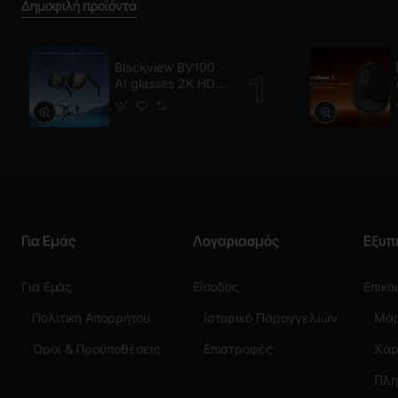
Δημοφιλή προϊόντα
Blackview BV100
AI glasses 2K HD
800W Pixels Smart
Glasses Polarized
Για Εμάς
Λογαριασμός
Εξυπ
Για Εμάς
Είσοδος
Επικο
Πολιτική Απορρήτου
Ιστορικό Παραγγελιών
Μά
Όροι & Προϋποθέσεις
Επιστροφές
Χάρ