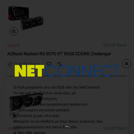
Asrock
Out Of Stock
ASRock Radeon RX 9070 XT 16GB GDDR6 Challenger
Out Of Stock
🚀 Καλωσορίσατε στο νέο B2B site της NetConnect
Το νέο μας περιβάλλον είναι εδώ, με:
πιο γρήγορη πλοήγηση
καθαρότερη κατηγοριοποίηση προϊόντων
βελτιωμένη συνολική εμπειρία
🔐 Σύνδεση χωρίς αλλαγές
Μπορείτε να συνδεθείτε με τους ίδιους κωδικούς που
χρησιμοποιούσατε στο παλιό B2B site.
Inno3D
Out Of Stock
📊 Νέο XML αρχείο