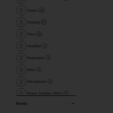
Cases
24
Cooling
22
Fans
35
HeadSet
3
Keyboards
3
Mice
2
Microphone
6
Power Supplies (PSU)
6
Brands
Speakers
3