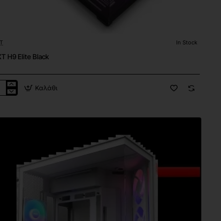
T
In Stock
T H9 Elite Black
Καλάθι
XT
e
ck