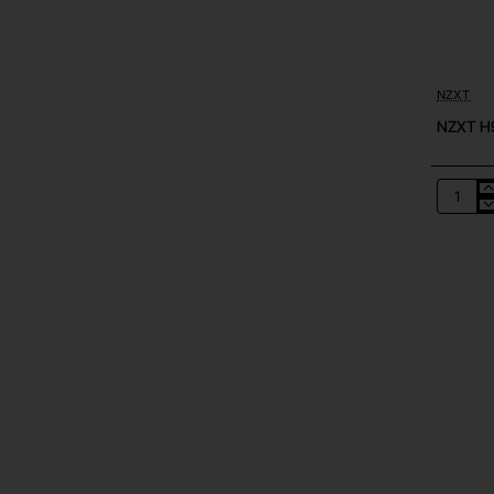
NZXT
NZXT H9
NZXT
H9
Elite
White