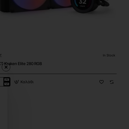
T
In Stock
T Kraken Elite 280 RGB
Καλάθι
XT
ken
e
B