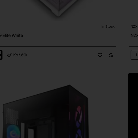
In Stock
NZX
 Elite White
NZX
Καλάθι
NZ
H9
Elit
Bla