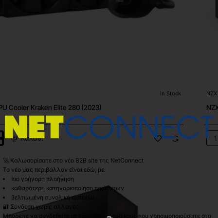
In Stock
NZX
U Cooler Kraken Elite 280 (2023)
NZX
Καλάθι
NZ
Kra
Elit
🚀 Καλωσορίσατε στο νέο B2B site της NetConnect
280
Το νέο μας περιβάλλον είναι εδώ, με:
RG
πιο γρήγορη πλοήγηση
καθαρότερη κατηγοριοποίηση προϊόντων
βελτιωμένη συνολική εμπειρία
🔐 Σύνδεση χωρίς αλλαγές
Μπορείτε να συνδεθείτε με τους ίδιους κωδικούς που χρησιμοποιούσατε στο