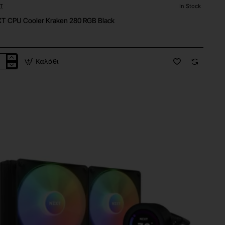
T
In Stock
T CPU Cooler Kraken 280 RGB Black
Καλάθι
XT
U
ler
ken
B
ck