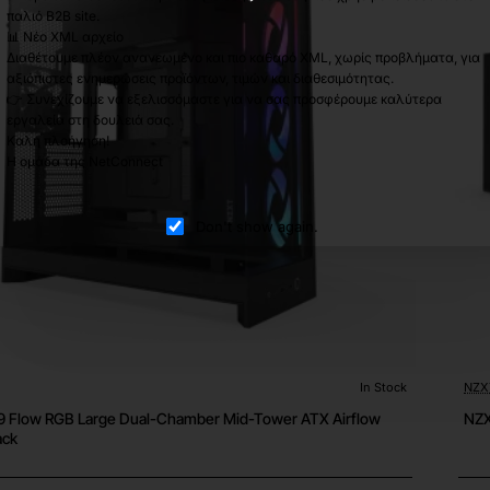
παλιό B2B site.
📊 Νέο XML αρχείο
Διαθέτουμε πλέον ανανεωμένο και πιο καθαρό XML, χωρίς προβλήματα, για
αξιόπιστες ενημερώσεις προϊόντων, τιμών και διαθεσιμότητας.
👉 Συνεχίζουμε να εξελισσόμαστε για να σας προσφέρουμε καλύτερα
εργαλεία στη δουλειά σας.
Καλή πλοήγηση!
Η ομάδα της NetConnect
Don't show again.
In Stock
NZX
 Flow RGB Large Dual-Chamber Mid-Tower ATX Airflow
NZX
ack