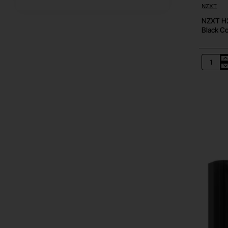
NZXT
NZXT H2 
Black Co
NZXT
H2
Flow
(2026)
mini-
ITX
Case
with
PCIe
5.0
Riser
Cable
-
All
Black
Color