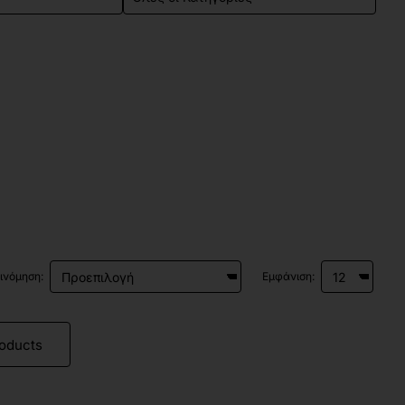
ινόμηση:
Εμφάνιση:
roducts