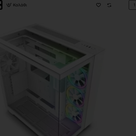
Καλάθι
NZ
Kra
Elit
240
RG
V2
r
Bla