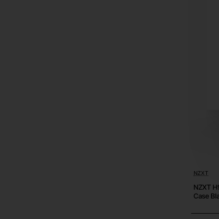
NZXT
NZXT H9
Case Bl