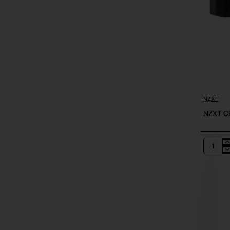
NZXT
NZXT CP
NZXT
CPU
Cooler
Kraken
Elite
280
(2023)