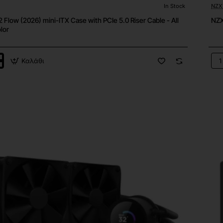
In Stock
NZX
Flow (2026) mini-ITX Case with PCIe 5.0 Riser Cable - All
NZX
lor
Καλάθι
NZ
CP
Coo
Kra
280
RG
Bla