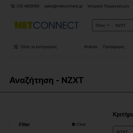
210 4839180
sales@netconnect.gr
Ιστορικό Παραγγελιών
Όλες
Αναζήτηση
σε
ολόκληρο
το
κατάστημα...
Όλες οι κατηγορίες
Brands
Προσφορές
Αναζήτηση - NZXT
Κριτήρ
Filter
Clear