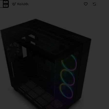
Καλάθι
XT
ken
e
B
ck