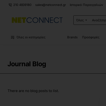
210 4839180
sales@netconnect.gr
Ιστορικό Παραγγελιών
Όλες
Αναζήτηση
σε
ολόκληρο
το
κατάστημα...
Όλες οι κατηγορίες
Brands
Προσφορές
Journal Blog
There are no blog posts to list.